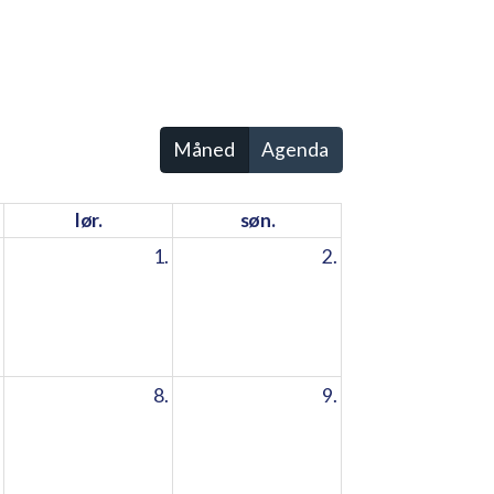
Måned
Agenda
lør.
søn.
1.
2.
8.
9.