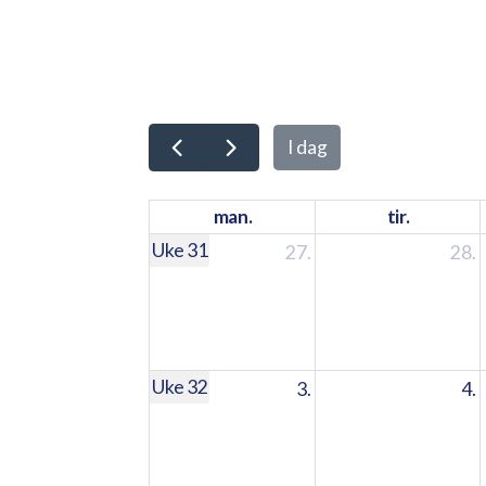
I dag
man.
tir.
Uke 31
27.
28.
Uke 32
3.
4.