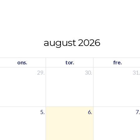
august 2026
ons.
tor.
fre.
29.
30.
31.
5.
6.
7.