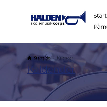
Start
Påme
Startside
Kalender
Kaldender