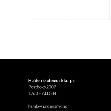
Halden skolemusikkorps
Postboks 2007
1760 HALDEN
hsmk@haldensmk.no