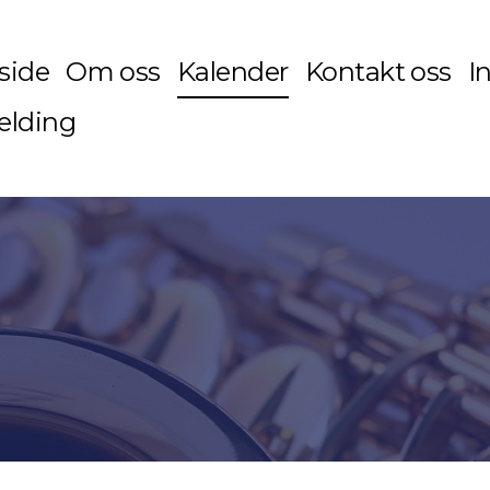
side
Om oss
Kalender
Kontakt oss
I
lding